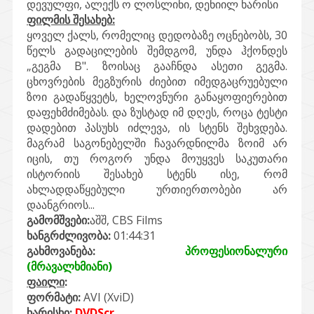
დევულფი, ალექს ო ლოსლინი, დენიილ ხარისი
ფილმის შესახებ:
ყოველ ქალს, რომელიც დედობაზე ოცნებობს, 30
წელს გადაცილების შემდგომ, უნდა ჰქონდეს
„გეგმა B". ზოისაც გააჩნდა ასეთი გეგმა.
ცხოვრების მეგზურის ძიებით იმედგაცრუებული
ზოი გადაწყვეტს, ხელოვნური განაყოფიერებით
დაფეხმძიმებას. და ზუსტად იმ დღეს, როცა ტესტი
დადებით პასუხს იძლევა, ის სტენს შეხვდება.
მაგრამ საგონებელში ჩავარდნილმა ზოიმ არ
იცის, თუ როგორ უნდა მოუყვეს საკუთარი
ისტორიის შესახებ სტენს ისე, რომ
ახლადდაწყებული ურთიერთობები არ
დაანგრიოს...
გამომშვები:
აშშ, CBS Films
ხანგრძლივობა:
01:44:31
გახმოვანება:
პროფესიონალური
(მრავალხმიანი)
ფაილი
:
ფორმატი:
AVI (XviD)
ხარისხი:
DVDScr