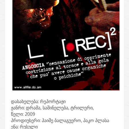
დასახელება:
რეპორტაჟი
ჟანრი:
დრამა, საშინელება, ტრილერი,
წელი:
2009
პროდიუსერი:
ჰაიმე ბალაგუერო, პაკო პლასა
ენა:
რუსული