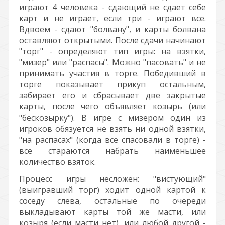
играют 4 человека - сдающий не сдает себе
карт и не играет, если три - играют все.
Вдвоем - сдают "болвану", и карты болвана
оставляют открытыми. После сдачи начинают
"торг" - определяют тип игры: на взятки,
"мизер" или "распасы". Можно "пасовать" и не
принимать участия в торге. Победивший в
торге показывает прикуп остальным,
забирает его и сбрасывает две закрытые
карты, после чего объявляет козырь (или
"бескозырку"). В игре с мизером один из
игроков обязуется не взять ни одной взятки,
"на распасах" (когда все спасовали в торге) -
все стараются набрать наименьшее
количество взяток.
Процесс игры несложен: "вистующий"
(выигравший торг) ходит одной картой к
соседу слева, остальные по очереди
выкладывают карты той же масти, или
козыря (если масти нет), или любой другой -