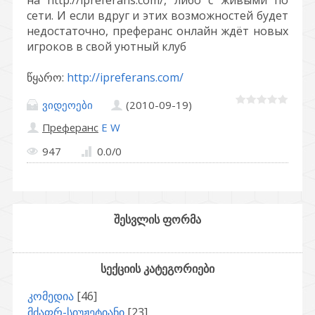
на http://ipreferans.com/, либо с живыми по
сети. И если вдруг и этих возможностей будет
недостаточно, преферанс онлайн ждёт новых
игроков в свой уютный клуб
წყარო
:
http://ipreferans.com/
ვიდეოები
(2010-09-19)
Преферанс
E
W
947
0.0
/
0
შესვლის ფორმა
სექციის კატეგორიები
კომედია
[46]
მძაფრ-სიუჟეტიანი
[23]