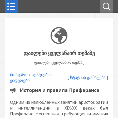
ფაილები ყველანაირ თემაზე
ფაილები ყველანაირ თემაზე
მთავარი
»
სტატიები
»
[
სტატიის დამატება
]
ვიდეოები
История и правила Преферанса
Одним из излюбленных занятий аристократии
и интеллигенции в XIX-XX веках был
Преферанс. Неспешная, требующая внимания