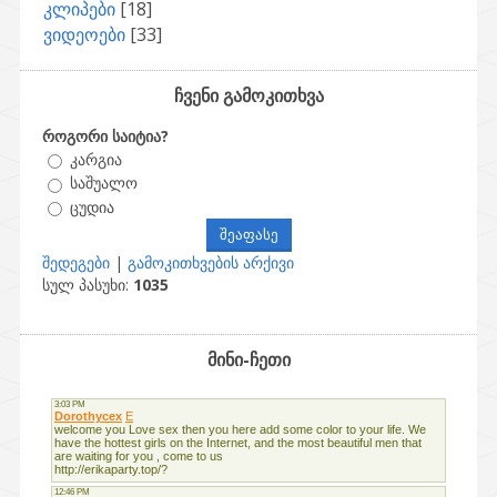
კლიპები
[18]
ვიდეოები
[33]
ჩვენი გამოკითხვა
როგორი საიტია?
კარგია
საშუალო
ცუდია
შედეგები
|
გამოკითხვების არქივი
სულ პასუხი:
1035
მინი-ჩეთი