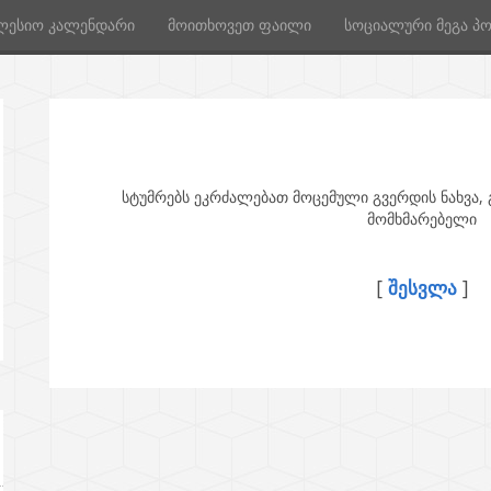
ლესიო კალენდარი
მოითხოვეთ ფაილი
სოციალური მეგა პ
სტუმრებს ეკრძალებათ მოცემული გვერდის ნახვა,
მომხმარებელი
[
ᲨᲔᲡᲕᲚᲐ
]